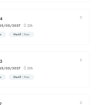
54
25/05/2027
22h
ce
Natif :
Non
53
25/05/2027
20h
ce
Natif :
Non
2